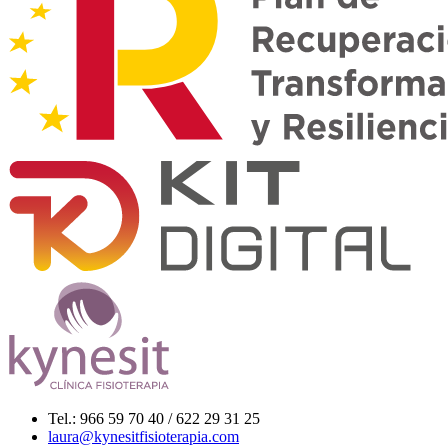
Tel.: 966 59 70 40 / 622 29 31 25
laura@kynesitfisioterapia.com