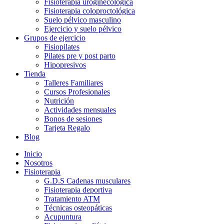
Fisioterapia uroginecológica
Fisioterapia coloproctológica
Suelo pélvico masculino
Ejercicio y suelo pélvico
Grupos de ejercicio
Fisiopilates
Pilates pre y post parto
Hipopresivos
Tienda
Talleres Familiares
Cursos Profesionales
Nutrición
Actividades mensuales
Bonos de sesiones
Tarjeta Regalo
Blog
Inicio
Nosotros
Fisioterapia
G.D.S Cadenas musculares
Fisioterapia deportiva
Tratamiento ATM
Técnicas osteopáticas
Acupuntura