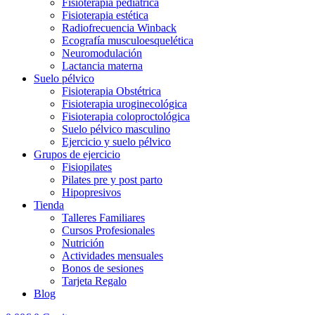
Fisioterapia pediátrica
Fisioterapia estética
Radiofrecuencia Winback
Ecografía musculoesquelética
Neuromodulación
Lactancia materna
Suelo pélvico
Fisioterapia Obstétrica
Fisioterapia uroginecológica
Fisioterapia coloproctológica
Suelo pélvico masculino
Ejercicio y suelo pélvico
Grupos de ejercicio
Fisiopilates
Pilates pre y post parto
Hipopresivos
Tienda
Talleres Familiares
Cursos Profesionales
Nutrición
Actividades mensuales
Bonos de sesiones
Tarjeta Regalo
Blog