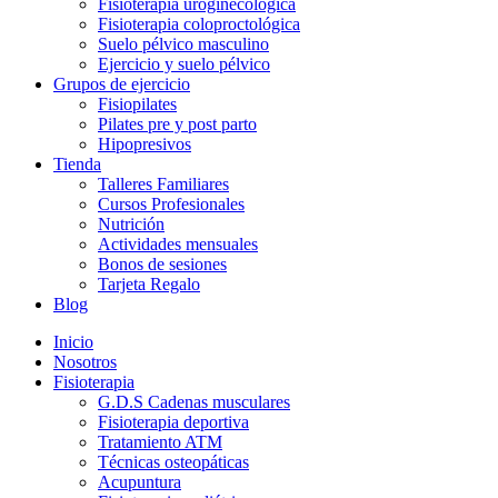
Fisioterapia uroginecológica
Fisioterapia coloproctológica
Suelo pélvico masculino
Ejercicio y suelo pélvico
Grupos de ejercicio
Fisiopilates
Pilates pre y post parto
Hipopresivos
Tienda
Talleres Familiares
Cursos Profesionales
Nutrición
Actividades mensuales
Bonos de sesiones
Tarjeta Regalo
Blog
Inicio
Nosotros
Fisioterapia
G.D.S Cadenas musculares
Fisioterapia deportiva
Tratamiento ATM
Técnicas osteopáticas
Acupuntura