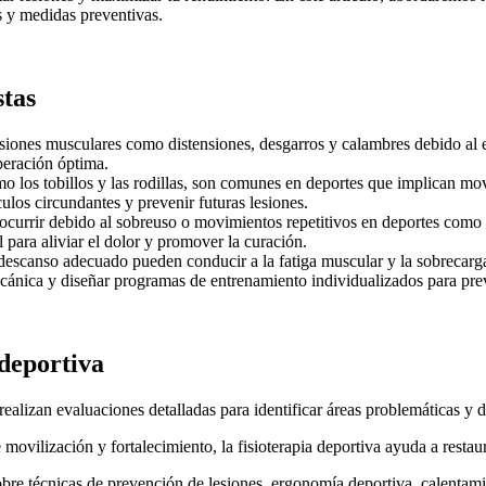
s y medidas preventivas.
stas
esiones musculares como distensiones, desgarros y calambres debido al es
peración óptima.
mo los tobillos y las rodillas, son comunes en deportes que implican mo
culos circundantes y prevenir futuras lesiones.
ocurrir debido al sobreuso o movimientos repetitivos en deportes como el
l para aliviar el dolor y promover la curación.
descanso adecuado pueden conducir a la fatiga muscular y la sobrecarga
ecánica y diseñar programas de entrenamiento individualizados para pre
 deportiva
realizan evaluaciones detalladas para identificar áreas problemáticas y d
 movilización y fortalecimiento, la fisioterapia deportiva ayuda a resta
obre técnicas de prevención de lesiones, ergonomía deportiva, calentam