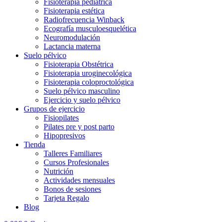
Fisioterapia pediátrica
Fisioterapia estética
Radiofrecuencia Winback
Ecografía musculoesquelética
Neuromodulación
Lactancia materna
Suelo pélvico
Fisioterapia Obstétrica
Fisioterapia uroginecológica
Fisioterapia coloproctológica
Suelo pélvico masculino
Ejercicio y suelo pélvico
Grupos de ejercicio
Fisiopilates
Pilates pre y post parto
Hipopresivos
Tienda
Talleres Familiares
Cursos Profesionales
Nutrición
Actividades mensuales
Bonos de sesiones
Tarjeta Regalo
Blog