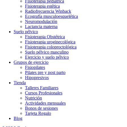
Fisioterapia pediátrica
Fisioterapia estética
Radiofrecuencia Winback
Ecografía musculoesquelética
Neuromodulación
Lactancia materna
Suelo pélvico
Fisioterapia Obstétrica
Fisioterapia uroginecológica
Fisioterapia coloproctológica
Suelo pélvico masculino
Ejercicio y suelo pélvico
Grupos de ejercicio
Fisiopilates
Pilates pre y post parto
Hipopresivos
Tienda
Talleres Familiares
Cursos Profesionales
Nutrición
Actividades mensuales
Bonos de sesiones
Tarjeta Regalo
Blog