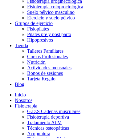
Fisioterapia uroginecológica
Fisioterapia coloproctológica
Suelo pélvico masculino
Ejercicio y suelo pélvico
Grupos de ejercicio
Fisiopilates
Pilates pre y post parto
Hipopresivos
Tienda
Talleres Familiares
Cursos Profesionales
Nutrición
Actividades mensuales
Bonos de sesiones
Tarjeta Regalo
Blog
Inicio
Nosotros
Fisioterapia
G.D.S Cadenas musculares
Fisioterapia deportiva
Tratamiento ATM
Técnicas osteopáticas
Acupuntura