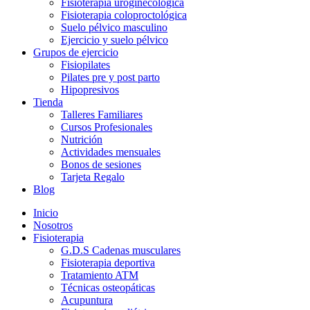
Fisioterapia uroginecológica
Fisioterapia coloproctológica
Suelo pélvico masculino
Ejercicio y suelo pélvico
Grupos de ejercicio
Fisiopilates
Pilates pre y post parto
Hipopresivos
Tienda
Talleres Familiares
Cursos Profesionales
Nutrición
Actividades mensuales
Bonos de sesiones
Tarjeta Regalo
Blog
Inicio
Nosotros
Fisioterapia
G.D.S Cadenas musculares
Fisioterapia deportiva
Tratamiento ATM
Técnicas osteopáticas
Acupuntura