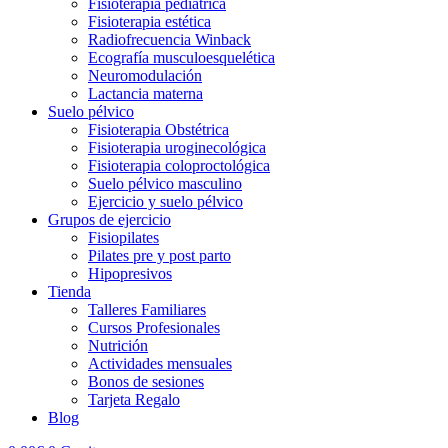
Fisioterapia pediátrica
Fisioterapia estética
Radiofrecuencia Winback
Ecografía musculoesquelética
Neuromodulación
Lactancia materna
Suelo pélvico
Fisioterapia Obstétrica
Fisioterapia uroginecológica
Fisioterapia coloproctológica
Suelo pélvico masculino
Ejercicio y suelo pélvico
Grupos de ejercicio
Fisiopilates
Pilates pre y post parto
Hipopresivos
Tienda
Talleres Familiares
Cursos Profesionales
Nutrición
Actividades mensuales
Bonos de sesiones
Tarjeta Regalo
Blog