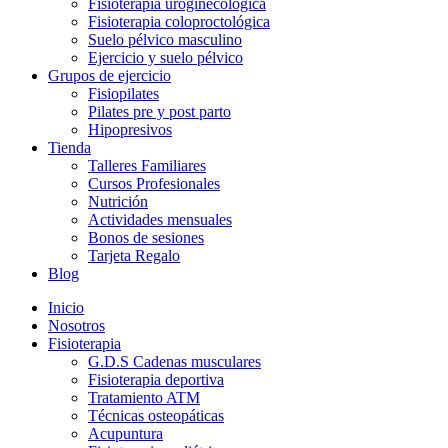
Fisioterapia uroginecológica
Fisioterapia coloproctológica
Suelo pélvico masculino
Ejercicio y suelo pélvico
Grupos de ejercicio
Fisiopilates
Pilates pre y post parto
Hipopresivos
Tienda
Talleres Familiares
Cursos Profesionales
Nutrición
Actividades mensuales
Bonos de sesiones
Tarjeta Regalo
Blog
Inicio
Nosotros
Fisioterapia
G.D.S Cadenas musculares
Fisioterapia deportiva
Tratamiento ATM
Técnicas osteopáticas
Acupuntura