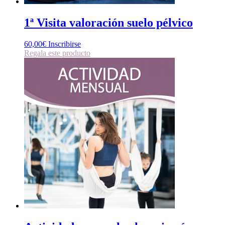
1ª Visita valoración suelo pélvico
60,00
€
Inscribirse
Regala este producto