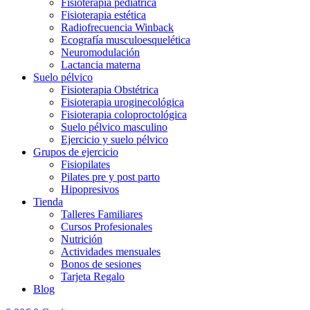
Fisioterapia pediátrica
Fisioterapia estética
Radiofrecuencia Winback
Ecografía musculoesquelética
Neuromodulación
Lactancia materna
Suelo pélvico
Fisioterapia Obstétrica
Fisioterapia uroginecológica
Fisioterapia coloproctológica
Suelo pélvico masculino
Ejercicio y suelo pélvico
Grupos de ejercicio
Fisiopilates
Pilates pre y post parto
Hipopresivos
Tienda
Talleres Familiares
Cursos Profesionales
Nutrición
Actividades mensuales
Bonos de sesiones
Tarjeta Regalo
Blog