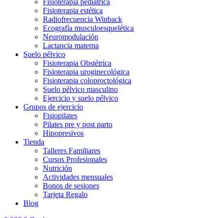
Fisioterapia pediátrica
Fisioterapia estética
Radiofrecuencia Winback
Ecografía musculoesquelética
Neuromodulación
Lactancia materna
Suelo pélvico
Fisioterapia Obstétrica
Fisioterapia uroginecológica
Fisioterapia coloproctológica
Suelo pélvico masculino
Ejercicio y suelo pélvico
Grupos de ejercicio
Fisiopilates
Pilates pre y post parto
Hipopresivos
Tienda
Talleres Familiares
Cursos Profesionales
Nutrición
Actividades mensuales
Bonos de sesiones
Tarjeta Regalo
Blog