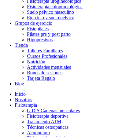
Fisioterapia uroginecológica
Fisioterapia coloproctológica
Suelo pélvico masculino
Ejercicio y suelo pélvico
Grupos de ejercicio
Fisiopilates
Pilates pre y post parto
Hipopresivos
Tienda
Talleres Familiares
Cursos Profesionales
Nutrición
Actividades mensuales
Bonos de sesiones
Tarjeta Regalo
Blog
Inicio
Nosotros
Fisioterapia
G.D.S Cadenas musculares
Fisioterapia deportiva
Tratamiento ATM
Técnicas osteopáticas
Acupuntura