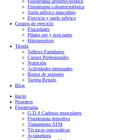
Fisioterapia uroginecológica
Fisioterapia coloproctológica
Suelo pélvico masculino
Ejercicio y suelo pélvico
Grupos de ejercicio
Fisiopilates
Pilates pre y post parto
Hipopresivos
Tienda
Talleres Familiares
Cursos Profesionales
Nutrición
Actividades mensuales
Bonos de sesiones
Tarjeta Regalo
Blog
Inicio
Nosotros
Fisioterapia
G.D.S Cadenas musculares
Fisioterapia deportiva
Tratamiento ATM
Técnicas osteopáticas
Acupuntura