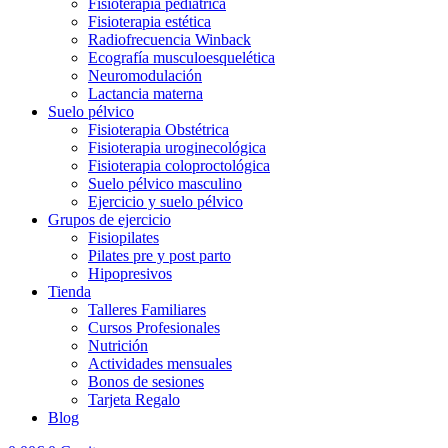
Fisioterapia pediátrica
Fisioterapia estética
Radiofrecuencia Winback
Ecografía musculoesquelética
Neuromodulación
Lactancia materna
Suelo pélvico
Fisioterapia Obstétrica
Fisioterapia uroginecológica
Fisioterapia coloproctológica
Suelo pélvico masculino
Ejercicio y suelo pélvico
Grupos de ejercicio
Fisiopilates
Pilates pre y post parto
Hipopresivos
Tienda
Talleres Familiares
Cursos Profesionales
Nutrición
Actividades mensuales
Bonos de sesiones
Tarjeta Regalo
Blog