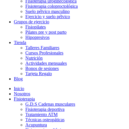
Fisioterapia uroginecológica
Fisioterapia coloproctológica
Suelo pélvico masculino
Ejercicio y suelo pélvico
Grupos de ejercicio
Fisiopilates
Pilates pre y post parto
Hipopresivos
Tienda
Talleres Familiares
Cursos Profesionales
Nutrición
Actividades mensuales
Bonos de sesiones
Tarjeta Regalo
Blog
Inicio
Nosotros
Fisioterapia
G.D.S Cadenas musculares
Fisioterapia deportiva
Tratamiento ATM
Técnicas osteopáticas
Acupuntura