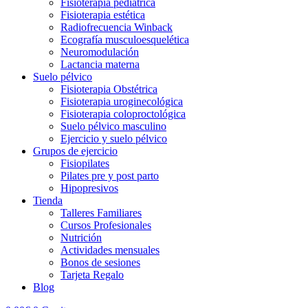
Fisioterapia pediátrica
Fisioterapia estética
Radiofrecuencia Winback
Ecografía musculoesquelética
Neuromodulación
Lactancia materna
Suelo pélvico
Fisioterapia Obstétrica
Fisioterapia uroginecológica
Fisioterapia coloproctológica
Suelo pélvico masculino
Ejercicio y suelo pélvico
Grupos de ejercicio
Fisiopilates
Pilates pre y post parto
Hipopresivos
Tienda
Talleres Familiares
Cursos Profesionales
Nutrición
Actividades mensuales
Bonos de sesiones
Tarjeta Regalo
Blog