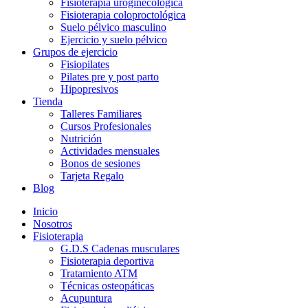
Fisioterapia uroginecológica
Fisioterapia coloproctológica
Suelo pélvico masculino
Ejercicio y suelo pélvico
Grupos de ejercicio
Fisiopilates
Pilates pre y post parto
Hipopresivos
Tienda
Talleres Familiares
Cursos Profesionales
Nutrición
Actividades mensuales
Bonos de sesiones
Tarjeta Regalo
Blog
Inicio
Nosotros
Fisioterapia
G.D.S Cadenas musculares
Fisioterapia deportiva
Tratamiento ATM
Técnicas osteopáticas
Acupuntura