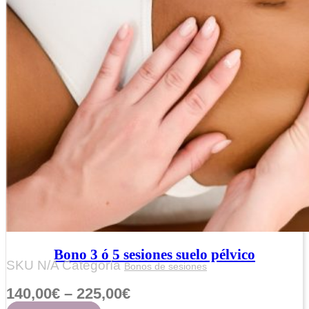
Bono 3 ó 5 sesiones suelo pélvico
SKU
N/A
Categoría
Bonos de sesiones
140,00
€
–
225,00
€