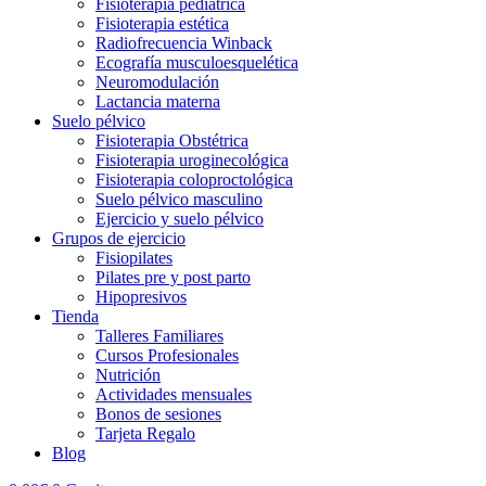
Fisioterapia pediátrica
Fisioterapia estética
Radiofrecuencia Winback
Ecografía musculoesquelética
Neuromodulación
Lactancia materna
Suelo pélvico
Fisioterapia Obstétrica
Fisioterapia uroginecológica
Fisioterapia coloproctológica
Suelo pélvico masculino
Ejercicio y suelo pélvico
Grupos de ejercicio
Fisiopilates
Pilates pre y post parto
Hipopresivos
Tienda
Talleres Familiares
Cursos Profesionales
Nutrición
Actividades mensuales
Bonos de sesiones
Tarjeta Regalo
Blog