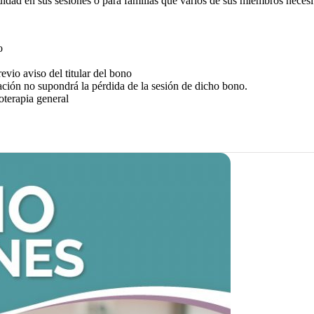
nuidad en sus sesiones o para familias que varios de sus miembros necesi
o
vio aviso del titular del bono
ación no supondrá la pérdida de la sesión de dicho bono.
oterapia general