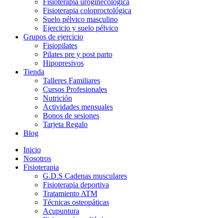
Fisioterapia uroginecológica
Fisioterapia coloproctológica
Suelo pélvico masculino
Ejercicio y suelo pélvico
Grupos de ejercicio
Fisiopilates
Pilates pre y post parto
Hipopresivos
Tienda
Talleres Familiares
Cursos Profesionales
Nutrición
Actividades mensuales
Bonos de sesiones
Tarjeta Regalo
Blog
Inicio
Nosotros
Fisioterapia
G.D.S Cadenas musculares
Fisioterapia deportiva
Tratamiento ATM
Técnicas osteopáticas
Acupuntura