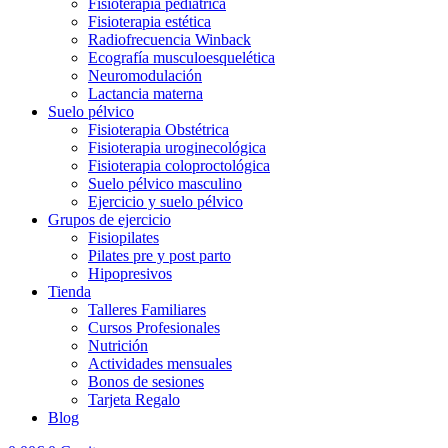
Fisioterapia pediátrica
Fisioterapia estética
Radiofrecuencia Winback
Ecografía musculoesquelética
Neuromodulación
Lactancia materna
Suelo pélvico
Fisioterapia Obstétrica
Fisioterapia uroginecológica
Fisioterapia coloproctológica
Suelo pélvico masculino
Ejercicio y suelo pélvico
Grupos de ejercicio
Fisiopilates
Pilates pre y post parto
Hipopresivos
Tienda
Talleres Familiares
Cursos Profesionales
Nutrición
Actividades mensuales
Bonos de sesiones
Tarjeta Regalo
Blog