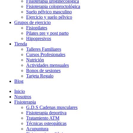
Fisioterapia uroginecológica
Fisioterapia coloproctológica
Suelo pélvico masculino
Ejercicio y suelo pélvico
Grupos de ejercicio
Fisiopilates
Pilates pre y post parto
Hipopresivos
Tienda
Talleres Familiares
Cursos Profesionales
Nutrición
Actividades mensuales
Bonos de sesiones
Tarjeta Regalo
Blog
Inicio
Nosotros
Fisioterapia
G.D.S Cadenas musculares
Fisioterapia deportiva
Tratamiento ATM
Técnicas osteopáticas
Acupuntura