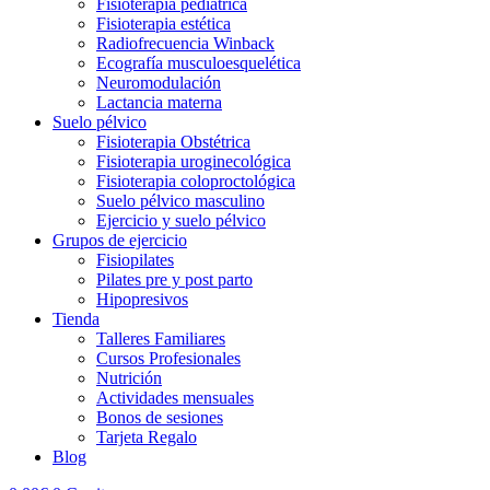
Fisioterapia pediátrica
Fisioterapia estética
Radiofrecuencia Winback
Ecografía musculoesquelética
Neuromodulación
Lactancia materna
Suelo pélvico
Fisioterapia Obstétrica
Fisioterapia uroginecológica
Fisioterapia coloproctológica
Suelo pélvico masculino
Ejercicio y suelo pélvico
Grupos de ejercicio
Fisiopilates
Pilates pre y post parto
Hipopresivos
Tienda
Talleres Familiares
Cursos Profesionales
Nutrición
Actividades mensuales
Bonos de sesiones
Tarjeta Regalo
Blog