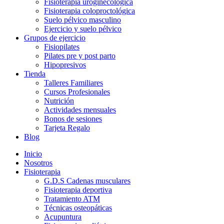
Fisioterapia uroginecológica
Fisioterapia coloproctológica
Suelo pélvico masculino
Ejercicio y suelo pélvico
Grupos de ejercicio
Fisiopilates
Pilates pre y post parto
Hipopresivos
Tienda
Talleres Familiares
Cursos Profesionales
Nutrición
Actividades mensuales
Bonos de sesiones
Tarjeta Regalo
Blog
Inicio
Nosotros
Fisioterapia
G.D.S Cadenas musculares
Fisioterapia deportiva
Tratamiento ATM
Técnicas osteopáticas
Acupuntura