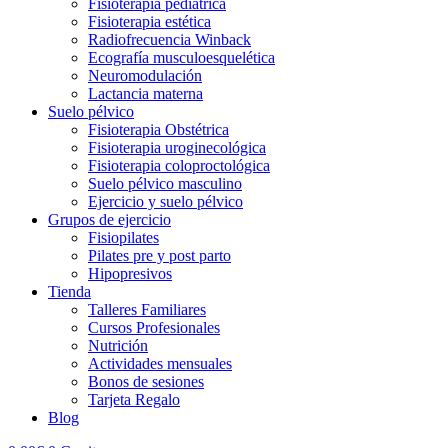
Fisioterapia pediátrica
Fisioterapia estética
Radiofrecuencia Winback
Ecografía musculoesquelética
Neuromodulación
Lactancia materna
Suelo pélvico
Fisioterapia Obstétrica
Fisioterapia uroginecológica
Fisioterapia coloproctológica
Suelo pélvico masculino
Ejercicio y suelo pélvico
Grupos de ejercicio
Fisiopilates
Pilates pre y post parto
Hipopresivos
Tienda
Talleres Familiares
Cursos Profesionales
Nutrición
Actividades mensuales
Bonos de sesiones
Tarjeta Regalo
Blog