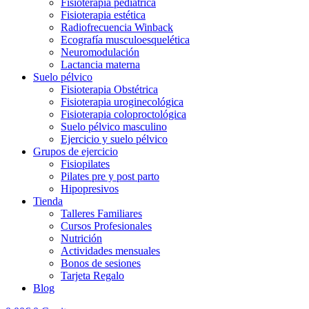
Fisioterapia pediátrica
Fisioterapia estética
Radiofrecuencia Winback
Ecografía musculoesquelética
Neuromodulación
Lactancia materna
Suelo pélvico
Fisioterapia Obstétrica
Fisioterapia uroginecológica
Fisioterapia coloproctológica
Suelo pélvico masculino
Ejercicio y suelo pélvico
Grupos de ejercicio
Fisiopilates
Pilates pre y post parto
Hipopresivos
Tienda
Talleres Familiares
Cursos Profesionales
Nutrición
Actividades mensuales
Bonos de sesiones
Tarjeta Regalo
Blog