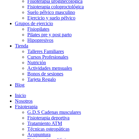
Fisioterapia uroginecológica
Fisioterapia coloproctológica
Suelo pélvico masculino
Ejercicio y suelo pélvico
Grupos de ejercicio
Fisiopilates
Pilates pre y post parto
Hipopresivos
Tienda
Talleres Familiares
Cursos Profesionales
Nutrición
Actividades mensuales
Bonos de sesiones
Tarjeta Regalo
Blog
Inicio
Nosotros
Fisioterapia
G.D.S Cadenas musculares
Fisioterapia deportiva
Tratamiento ATM
Técnicas osteopáticas
Acupuntura