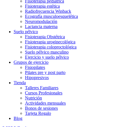
Fisioterapia pediátrica
Fisioterapia estética
Radiofrecuencia Winback
Ecografía musculoesquelética
Neuromodulación
Lactancia materna
Suelo pélvico
Fisioterapia Obstétrica
Fisioterapia uroginecológica
Fisioterapia coloproctológica
Suelo pélvico masculino
Ejercicio y suelo pélvico
Grupos de ejercicio
Fisiopilates
Pilates pre y post parto
Hipopresivos
Tienda
Talleres Familiares
Cursos Profesionales
Nutrición
Actividades mensuales
Bonos de sesiones
Tarjeta Regalo
Blog