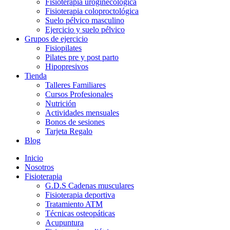
Fisioterapia uroginecológica
Fisioterapia coloproctológica
Suelo pélvico masculino
Ejercicio y suelo pélvico
Grupos de ejercicio
Fisiopilates
Pilates pre y post parto
Hipopresivos
Tienda
Talleres Familiares
Cursos Profesionales
Nutrición
Actividades mensuales
Bonos de sesiones
Tarjeta Regalo
Blog
Inicio
Nosotros
Fisioterapia
G.D.S Cadenas musculares
Fisioterapia deportiva
Tratamiento ATM
Técnicas osteopáticas
Acupuntura